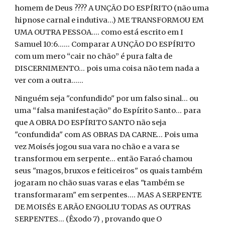
homem de Deus ???? A UNÇÃO DO ESPÍRITO (não uma
hipnose carnal e indutiva...) ME TRANSFORMOU EM
UMA OUTRA PESSOA.... como está escrito em I
Samuel 10:6...... Comparar A UNÇÃO DO ESPÍRITO
com um mero “cair no chão” é pura falta de
DISCERNIMENTO... pois uma coisa não tem nada a
ver com a outra......
Ninguém seja "confundido" por um falso sinal... ou
uma “falsa manifestação” do Espírito Santo... para
que A OBRA DO ESPÍRITO SANTO não seja
"confundida" com AS OBRAS DA CARNE... Pois uma
vez Moisés jogou sua vara no chão e a vara se
transformou em serpente... então Faraó chamou
seus "magos, bruxos e feiticeiros" os quais também
jogaram no chão suas varas e elas "também se
transformaram" em serpentes.... MAS A SERPENTE
DE MOISÉS E ARÃO ENGOLIU TODAS AS OUTRAS
SERPENTES... (Êxodo 7) , provando que O