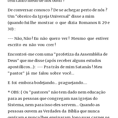
têm tanto medo de nos ouvir ?
De conversar conosco ? De se achegar perto de nós ?
Um “obreiro da Igreja Universal” disse a mim
(quando fui lhe mostrar o que dizia Romanos 8: 29 e
30) :
--- Não, Não ! Eu não quero ver ! Mesmo que estiver
escrito eu não vou crer !
Encontrei-me com uma “profetiza da Assembléia de
Deus” que me disse (após receber alguns estudos
apostólicos...): --- Pra trás de mim Satanás ! Meu
“pastor” já me falou sobre você...
E foi embora bodejando... praguejando....
* OBS: { Os “pastores” não tem dado nem educação
para as pessoas que congregam nas igrejas do
Sistema, nem para isso eles servem... Quando as
pessoas ouvem as Verdades da Bíblia que nunca
ouviram e nunca lhes ensinaram, logo suas carnes se