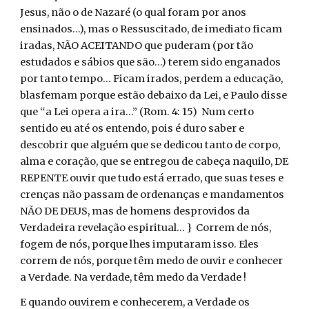
Jesus, não o de Nazaré (o qual foram por anos
ensinados...), mas o Ressuscitado, de imediato ficam
iradas, NÃO ACEITANDO que puderam (por tão
estudados e sábios que são...) terem sido enganados
por tanto tempo... Ficam irados, perdem a educação,
blasfemam porque estão debaixo da Lei, e Paulo disse
que “a Lei opera a ira...” (Rom. 4: 15) Num certo
sentido eu até os entendo, pois é duro saber e
descobrir que alguém que se dedicou tanto de corpo,
alma e coração, que se entregou de cabeça naquilo, DE
REPENTE ouvir que tudo está errado, que suas teses e
crenças não passam de ordenanças e mandamentos
NÃO DE DEUS, mas de homens desprovidos da
Verdadeira revelação espiritual... } Correm de nós,
fogem de nós, porque lhes imputaram isso. Eles
correm de nós, porque têm medo de ouvir e conhecer
a Verdade. Na verdade, têm medo da Verdade !
E quando ouvirem e conhecerem, a Verdade os