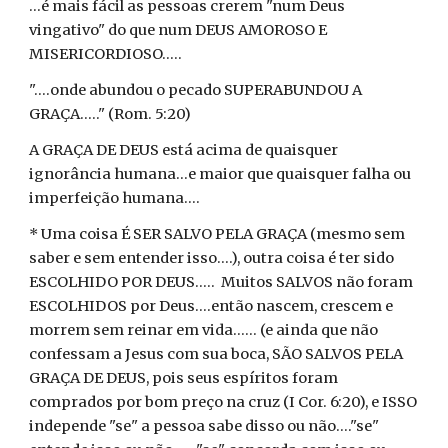
...é mais fácil as pessoas crerem "num Deus
vingativo" do que num DEUS AMOROSO E
MISERICORDIOSO.....
"....onde abundou o pecado SUPERABUNDOU A
GRAÇA....." (Rom. 5:20)
A GRAÇA DE DEUS está acima de quaisquer
ignorância humana...e maior que quaisquer falha ou
imperfeição humana....
* Uma coisa É SER SALVO PELA GRAÇA (mesmo sem
saber e sem entender isso....), outra coisa é ter sido
ESCOLHIDO POR DEUS..... Muitos SALVOS não foram
ESCOLHIDOS por Deus....então nascem, crescem e
morrem sem reinar em vida...... (e ainda que não
confessam a Jesus com sua boca, SÃO SALVOS PELA
GRAÇA DE DEUS, pois seus espíritos foram
comprados por bom preço na cruz (I Cor. 6:20), e ISSO
independe "se" a pessoa sabe disso ou não...."se"