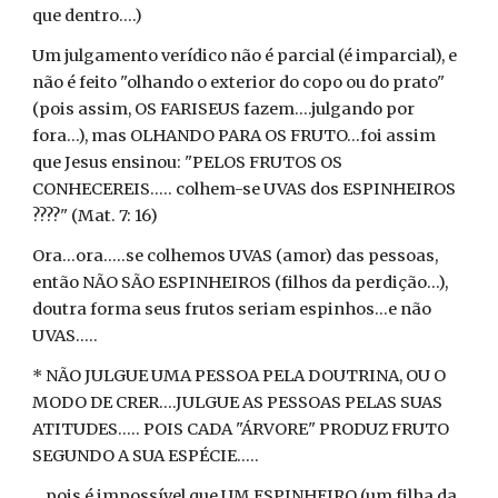
que dentro....)
Um julgamento verídico não é parcial (é imparcial), e
não é feito "olhando o exterior do copo ou do prato"
(pois assim, OS FARISEUS fazem....julgando por
fora...), mas OLHANDO PARA OS FRUTO...foi assim
que Jesus ensinou: "PELOS FRUTOS OS
CONHECEREIS..... colhem-se UVAS dos ESPINHEIROS
????" (Mat. 7: 16)
Ora...ora.....se colhemos UVAS (amor) das pessoas,
então NÃO SÃO ESPINHEIROS (filhos da perdição...),
doutra forma seus frutos seriam espinhos...e não
UVAS.....
* NÃO JULGUE UMA PESSOA PELA DOUTRINA, OU O
MODO DE CRER....JULGUE AS PESSOAS PELAS SUAS
ATITUDES..... POIS CADA "ÁRVORE" PRODUZ FRUTO
SEGUNDO A SUA ESPÉCIE.....
...pois é impossível que UM ESPINHEIRO (um filha da