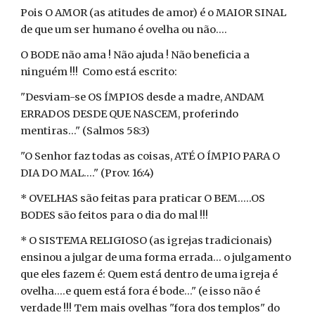
Pois O AMOR (as atitudes de amor) é o MAIOR SINAL
de que um ser humano é ovelha ou não....
O BODE não ama ! Não ajuda ! Não beneficia a
ninguém !!! Como está escrito:
"Desviam-se OS ÍMPIOS desde a madre, ANDAM
ERRADOS DESDE QUE NASCEM, proferindo
mentiras..." (Salmos 58:3)
"O Senhor faz todas as coisas, ATÉ O ÍMPIO PARA O
DIA DO MAL...." (Prov. 16:4)
* OVELHAS são feitas para praticar O BEM.....OS
BODES são feitos para o dia do mal !!!
* O SISTEMA RELIGIOSO (as igrejas tradicionais)
ensinou a julgar de uma forma errada... o julgamento
que eles fazem é: Quem está dentro de uma igreja é
ovelha....e quem está fora é bode..." (e isso não é
verdade !!! Tem mais ovelhas "fora dos templos" do