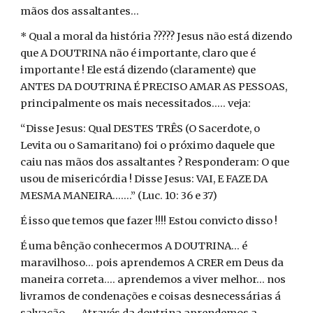
mãos dos assaltantes...
* Qual a moral da história ????? Jesus não está dizendo
que A DOUTRINA não é importante, claro que é
importante ! Ele está dizendo (claramente) que
ANTES DA DOUTRINA É PRECISO AMAR AS PESSOAS,
principalmente os mais necessitados..... veja:
“Disse Jesus: Qual DESTES TRÊS (O Sacerdote, o
Levita ou o Samaritano) foi o próximo daquele que
caiu nas mãos dos assaltantes ? Responderam: O que
usou de misericórdia ! Disse Jesus: VAI, E FAZE DA
MESMA MANEIRA.......” (Luc. 10: 36 e 37)
É isso que temos que fazer !!!! Estou convicto disso !
É uma bênção conhecermos A DOUTRINA... é
maravilhoso... pois aprendemos A CRER em Deus da
maneira correta.... aprendemos a viver melhor... nos
livramos de condenações e coisas desnecessárias á