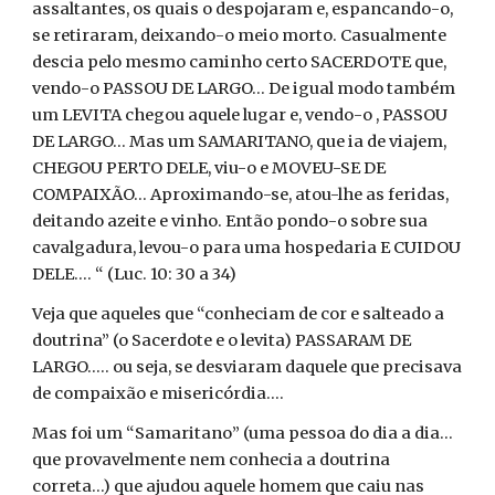
assaltantes, os quais o despojaram e, espancando-o,
se retiraram, deixando-o meio morto. Casualmente
descia pelo mesmo caminho certo SACERDOTE que,
vendo-o PASSOU DE LARGO... De igual modo também
um LEVITA chegou aquele lugar e, vendo-o , PASSOU
DE LARGO... Mas um SAMARITANO, que ia de viajem,
CHEGOU PERTO DELE, viu-o e MOVEU-SE DE
COMPAIXÃO... Aproximando-se, atou-lhe as feridas,
deitando azeite e vinho. Então pondo-o sobre sua
cavalgadura, levou-o para uma hospedaria E CUIDOU
DELE.... “ (Luc. 10: 30 a 34)
Veja que aqueles que “conheciam de cor e salteado a
doutrina” (o Sacerdote e o levita) PASSARAM DE
LARGO..... ou seja, se desviaram daquele que precisava
de compaixão e misericórdia....
Mas foi um “Samaritano” (uma pessoa do dia a dia...
que provavelmente nem conhecia a doutrina
correta...) que ajudou aquele homem que caiu nas