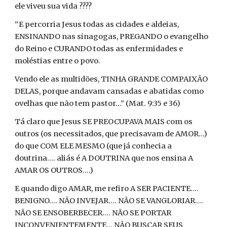
ele viveu sua vida ????
“E percorria Jesus todas as cidades e aldeias,
ENSINANDO nas sinagogas, PREGANDO o evangelho
do Reino e CURANDO todas as enfermidades e
moléstias entre o povo.
Vendo ele as multidões, TINHA GRANDE COMPAIXÃO
DELAS, porque andavam cansadas e abatidas como
ovelhas que não tem pastor...” (Mat. 9:35 e 36)
Tá claro que Jesus SE PREOCUPAVA MAIS com os
outros (os necessitados, que precisavam de AMOR...)
do que COM ELE MESMO (que já conhecia a
doutrina.... aliás é A DOUTRINA que nos ensina A
AMAR OS OUTROS....)
E quando digo AMAR, me refiro A SER PACIENTE....
BENIGNO.... NÃO INVEJAR.... NÃO SE VANGLORIAR....
NÃO SE ENSOBERBECER.... NÃO SE PORTAR
INCONVENIENTEMENTE... NÃO BUSCAR SEUS