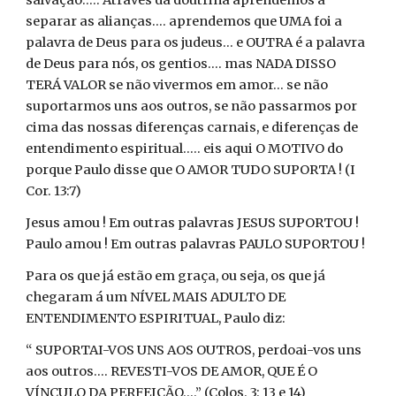
salvação..... Através da doutrina aprendemos a
separar as alianças.... aprendemos que UMA foi a
palavra de Deus para os judeus... e OUTRA é a palavra
de Deus para nós, os gentios.... mas NADA DISSO
TERÁ VALOR se não vivermos em amor... se não
suportarmos uns aos outros, se não passarmos por
cima das nossas diferenças carnais, e diferenças de
entendimento espiritual..... eis aqui O MOTIVO do
porque Paulo disse que O AMOR TUDO SUPORTA ! (I
Cor. 13:7)
Jesus amou ! Em outras palavras JESUS SUPORTOU !
Paulo amou ! Em outras palavras PAULO SUPORTOU !
Para os que já estão em graça, ou seja, os que já
chegaram á um NÍVEL MAIS ADULTO DE
ENTENDIMENTO ESPIRITUAL, Paulo diz:
“ SUPORTAI-VOS UNS AOS OUTROS, perdoai-vos uns
aos outros.... REVESTI-VOS DE AMOR, QUE É O
VÍNCULO DA PERFEIÇÃO....” (Colos. 3: 13 e 14)