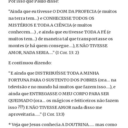
Por isso que Paulo disse:
“Ainda que eu tivesse O DOM DA PROFECIA (e muitos
na terra tem...) e CONHECESSE TODOS OS
MISTÉRIOS E TODA A CIÊNCIA (e muitos
conhecem....) , e ainda que eu tivesse TODA A FÉ (e
muitos tem...) de maneira tal que transportasse os
montes (e há quem consegue....), E NÃO TIVESSE
AMOR, NADA SERIA....” (I Cor. 13: 2)
E continuou dizendo:
“E ainda que DISTRIBUÍSSE TODA A MINHA
FORTUNA PARA O SUSTENTO DOS POBRES (ora... na
televisão e no mundo há muitos que fazem isso....), e
ainda que ENTREGASSE O MEU CORPO PARA SER
QUEIMADO (ora... os mágicos e feiticeiros não fazem
isso ???) E NÃO TIVESSE AMOR nada disso me
aproveitaria.....” (I Cor. 13:3)
* Veja que Jesus conhecia A DOUTRINA..... mas como