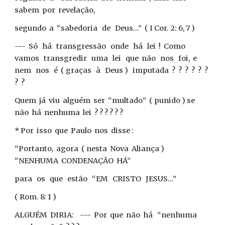
sabem por revelação,
segundo a “sabedoria de Deus...” ( I Cor. 2: 6, 7 )
--- Só há transgressão onde há lei ! Como
vamos transgredir uma lei que não nos foi, e
nem nos é ( graças à Deus ) imputada ? ? ? ? ? ?
? ?
Quem já viu alguém ser “multado” ( punido ) se
não há nenhuma lei ? ? ? ? ? ?
* Por isso que Paulo nos disse :
“Portanto, agora ( nesta Nova Aliança )
“NENHUMA CONDENAÇÃO HÁ”
para os que estão “EM CRISTO JESUS...”
( Rom. 8: 1 )
ALGUÉM DIRIA: --- Por que não há “nenhuma