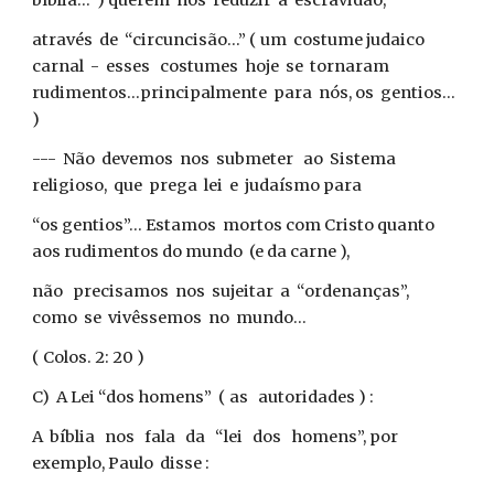
bíblia... ) querem nos reduzir à escravidão,
através de “circuncisão...” ( um costume judaico
carnal - esses costumes hoje se tornaram
rudimentos...principalmente para nós, os gentios...
)
--- Não devemos nos submeter ao Sistema
religioso, que prega lei e judaísmo para
“os gentios”... Estamos mortos com Cristo quanto
aos rudimentos do mundo (e da carne ),
não precisamos nos sujeitar a “ordenanças”,
como se vivêssemos no mundo...
( Colos. 2: 20 )
C) A Lei “dos homens” ( as autoridades ) :
A bíblia nos fala da “lei dos homens”, por
exemplo, Paulo disse :