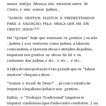
numa Antiga Aliança, não estamos antes de
Cristo, e não somos judeus...
“SOMOS GENTIOS ELEITOS E PREDESTINADOS
PARA A SALVAÇÃO, PELA GRAÇA QUE HÁ EM
CRISTO JESUS ! ! !”
Há “igrejas” hoje que ensinam os gentios ( os não
- judeus ) a se vestirem como judeus, a falarem
como judeus, a fazerem obras e atitudes de judeus,
imputam nos gentios as obras da lei e os
costumes dos judeus, e etc... e etc... e etc...
A falta de interpretação é tão grande que os “falsos
mestres” chegam a dizer :
“Somos o Israel de Deus !” ...já com o intuito de
imputar o legalismo judaico nos gentios...
Enfim, a “Teologia Tradicional” imputou (e
imputa) o judaísmo (que Paulo tanto combateu...) na