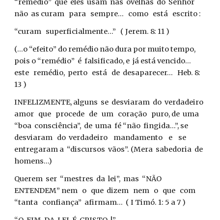
“remédio” que eles usam nas ovelhas do Senhor
não as curam para sempre... como está escrito :
“curam superficialmente...” ( Jerem. 8: 11 )
(...o “efeito” do remédio não dura por muito tempo,
pois o “remédio” é falsificado, e já está vencido...
este remédio, perto está de desaparecer... Heb. 8:
13 )
INFELIZMENTE, alguns se desviaram do verdadeiro
amor que procede de um coração puro, de uma
“boa consciência”, de uma fé “não fingida...”, se
desviaram do verdadeiro mandamento e se
entregaram a “discursos vãos”. (Mera sabedoria de
homens...)
Querem ser “mestres da lei”, mas “NÃO
ENTENDEM” nem o que dizem nem o que com
“tanta confiança” afirmam... ( I Timó. 1: 5 a 7 )