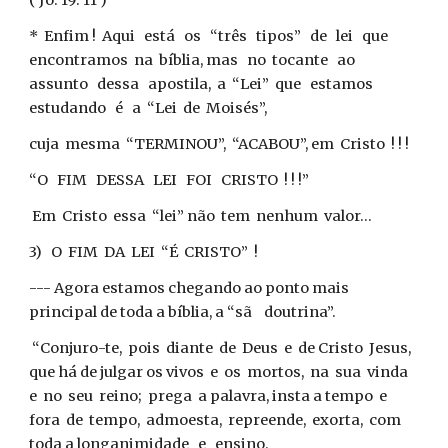
( Jo. 19: 11 )
* Enfim ! Aqui está os “três tipos” de lei que
encontramos na bíblia, mas no tocante ao
assunto dessa apostila, a “Lei” que estamos
estudando é a “Lei de Moisés”,
cuja mesma “TERMINOU”, “ACABOU”, em Cristo ! ! !
“O FIM DESSA LEI FOI CRISTO ! ! !”
Em Cristo essa “lei” não tem nenhum valor...
3) O FIM DA LEI “É CRISTO” !
--- Agora estamos chegando ao ponto mais
principal de toda a bíblia, a “sã doutrina”.
“Conjuro-te, pois diante de Deus e de Cristo Jesus,
que há de julgar os vivos e os mortos, na sua vinda
e no seu reino; prega a palavra, insta a tempo e
fora de tempo, admoesta, repreende, exorta, com
toda a longanimidade e ensino.