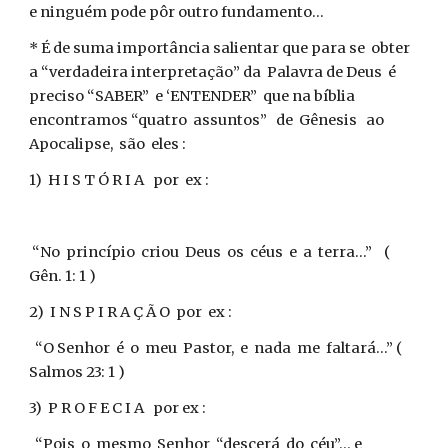
e ninguém pode pôr outro fundamento...
* É de suma importância salientar que para se obter
a “verdadeira interpretação” da Palavra de Deus é
preciso “SABER” e ‘ENTENDER” que na bíblia
encontramos “quatro assuntos” de Gênesis ao
Apocalipse, são eles :
1) H I S T Ó R I A por ex :
“No princípio criou Deus os céus e a terra...” (
Gên. 1: 1 )
2) I N S P I R A Ç Ã O por ex :
“O Senhor é o meu Pastor, e nada me faltará...” (
Salmos 23: 1 )
3) P R O F E C I A por ex :
“Pois o mesmo Senhor “descerá do céu”... e