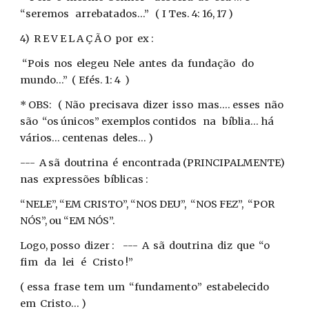
“seremos arrebatados...” ( I Tes. 4: 16, 17 )
4) R E V E L A Ç Ã O por ex :
“Pois nos elegeu Nele antes da fundação do
mundo...” ( Efés. 1: 4 )
* OBS: ( Não precisava dizer isso mas.... esses não
são “os únicos” exemplos contidos na bíblia... há
vários... centenas deles... )
--- A sã doutrina é encontrada (PRINCIPALMENTE)
nas expressões bíblicas :
“NELE”, “EM CRISTO”, “NOS DEU”, “NOS FEZ”, “POR
NÓS”, ou “EM NÓS”.
Logo, posso dizer : --- A sã doutrina diz que “o
fim da lei é Cristo !”
( essa frase tem um “fundamento” estabelecido
em Cristo... )