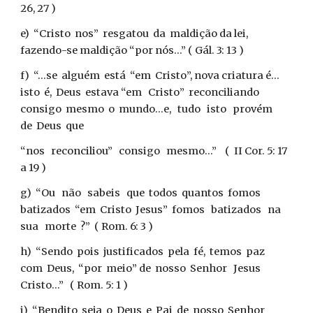
26, 27 )
e) “Cristo nos” resgatou da maldição da lei,
fazendo-se maldição “por nós...” ( Gál. 3: 13 )
f) “...se alguém está “em Cristo”, nova criatura é...
isto é, Deus estava “em Cristo” reconciliando
consigo mesmo o mundo...e, tudo isto provém
de Deus que
“nos reconciliou” consigo mesmo...” ( II Cor. 5: 17
a 19 )
g) “Ou não sabeis que todos quantos fomos
batizados “em Cristo Jesus” fomos batizados na
sua morte ?” ( Rom. 6: 3 )
h) “Sendo pois justificados pela fé, temos paz
com Deus, “por meio” de nosso Senhor Jesus
Cristo...” ( Rom. 5: 1 )
i) “Bendito seja o Deus e Pai de nosso Senhor