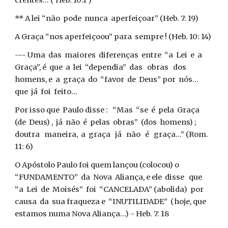
crentes... ( Heb. 10:1 )
** A lei “não pode nunca aperfeiçoar” (Heb. 7: 19)
A Graça “nos aperfeiçoou” para sempre ! (Heb. 10: 14)
--- Uma das maiores diferenças entre “a Lei e a
Graça”, é que a lei “dependia” das obras dos
homens, e a graça do “favor de Deus” por nós...
que já foi feito...
Por isso que Paulo disse : “Mas “se é pela Graça
(de Deus) , já não é pelas obras” (dos homens) ;
doutra maneira, a graça já não é graça...” (Rom.
11: 6)
O Apóstolo Paulo foi quem lançou (colocou) o
“FUNDAMENTO” da Nova Aliança, e ele disse que
“a Lei de Moisés” foi “CANCELADA” (abolida) por
causa da sua fraqueza e “INUTILIDADE” (hoje, que
estamos numa Nova Aliança...) - Heb. 7: 18