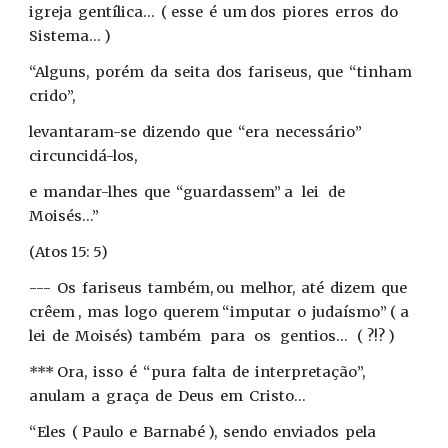
igreja gentílica... ( esse é um dos piores erros do
Sistema... )
“Alguns, porém da seita dos fariseus, que “tinham
crido”,
levantaram-se dizendo que “era necessário”
circuncidá-los,
e mandar-lhes que “guardassem” a lei de
Moisés...”
(Atos 15: 5)
--- Os fariseus também, ou melhor, até dizem que
crêem , mas logo querem “imputar o judaísmo” ( a
lei de Moisés) também para os gentios... ( ?!? )
*** Ora, isso é “pura falta de interpretação”,
anulam a graça de Deus em Cristo...
“Eles ( Paulo e Barnabé ), sendo enviados pela