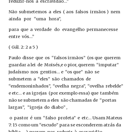
reduzir-nos à escravidão...”
Não submetemos a eles ( aos falsos irmãos ) nem
ainda por “uma hora”,
para que a verdade do evangelho permanecesse
entre vós...”
( Gál. 2: 2 a 5 )
Paulo disse que os “falsos irmãos” (os que querem
guardar a lei de Moisés,e o pior, querem “imputar”
judaísmo nos gentios... e “os que” não se
submetem a “eles” são chamados de
“endemoninhados”, “ovelha negra”, “ovelha rebelde”
e etc... e as igrejas (por exemplo essa) que também
não se submetem a eles são chamadas de “portas
largas”, “igreja do diabo” ,
o pastor é um “falso profeta” e etc... Usam Mateus
7: 15 como um “escudo” para se esconderem atrás da