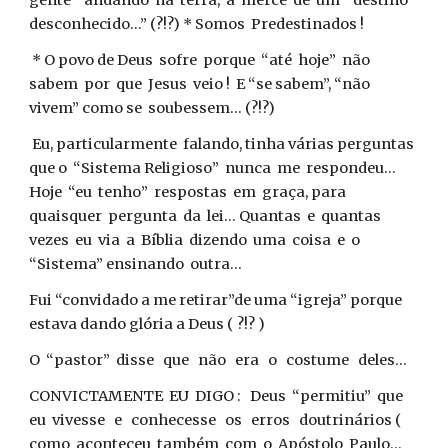
gente” andando na terra, a mercê de um “destino
desconhecido...” (?!?) * Somos Predestinados !
* O povo de Deus sofre porque “até hoje” não
sabem por que Jesus veio ! E “se sabem”, “não
vivem” como se soubessem... (?!?)
Eu, particularmente falando, tinha várias perguntas
que o “Sistema Religioso” nunca me respondeu...
Hoje “eu tenho” respostas em graça, para
quaisquer pergunta da lei... Quantas e quantas
vezes eu via a Bíblia dizendo uma coisa e o
“Sistema” ensinando outra...
Fui “convidado a me retirar”de uma “igreja” porque
estava dando glória a Deus ( ?!? )
O “pastor” disse que não era o costume deles...
CONVICTAMENTE EU DIGO : Deus “permitiu” que
eu vivesse e conhecesse os erros doutrinários (
como aconteceu também com o Apóstolo Paulo...