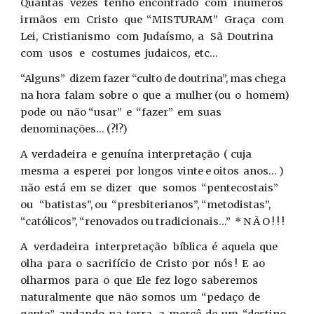
Quantas vezes tenho encontrado com inúmeros
irmãos em Cristo que “MISTURAM” Graça com
Lei, Cristianismo com Judaísmo, a Sã Doutrina
com usos e costumes judaicos, etc...
“Alguns” dizem fazer “culto de doutrina”, mas chega
na hora falam sobre o que a mulher (ou o homem)
pode ou não “usar” e “fazer” em suas
denominações... (?!?)
A verdadeira e genuína interpretação ( cuja
mesma a esperei por longos vinte e oitos anos... )
não está em se dizer que somos “pentecostais”
ou “batistas”, ou “presbiterianos”, “metodistas”,
“católicos”, “renovados ou tradicionais...” * N Ã O ! ! !
A verdadeira interpretação bíblica é aquela que
olha para o sacrifício de Cristo por nós ! E ao
olharmos para o que Ele fez logo saberemos
naturalmente que não somos um “pedaço de