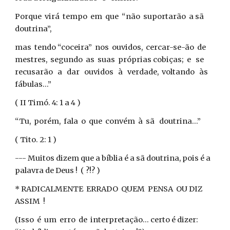
Porque virá tempo em que “não suportarão a sã
doutrina”,
mas tendo “coceira” nos ouvidos, cercar-se-ão de
mestres, segundo as suas próprias cobiças; e se
recusarão a dar ouvidos à verdade, voltando às
fábulas...”
( II Timó. 4: 1 a 4 )
“Tu, porém, fala o que convém à sã doutrina...”
( Tito. 2: 1 )
--- Muitos dizem que a bíblia é a sã doutrina, pois é a
palavra de Deus ! ( ?!? )
* RADICALMENTE ERRADO QUEM PENSA OU DIZ
ASSIM !
(Isso é um erro de interpretação... certo é dizer: